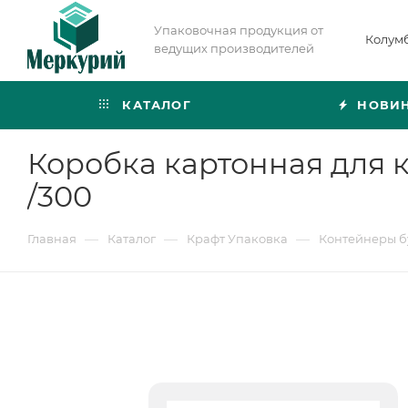
Упаковочная продукция от
Колум
ведущих производителей
КАТАЛОГ
НОВИ
Коробка картонная для к
/300
—
—
—
Главная
Каталог
Крафт Упаковка
Контейнеры 