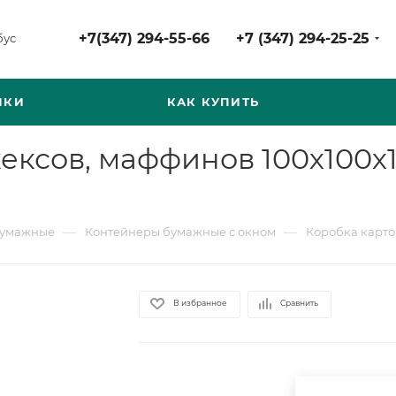
+7(347) 294-55-66
+7 (347) 294-25-25
бус
НКИ
КАК КУПИТЬ
ексов, маффинов 100х100х
—
—
бумажные
Контейнеры бумажные с окном
Коробка карто
В избранное
Сравнить