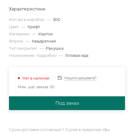
Характеристики
Кол-во в коробке
—
300
Цвет
—
Крафт
Материал
—
Картон
Форма
—
Квадратная
Тип закрытия
—
Ракушка
Назначение, подробно
—
Готовая еда
Нашли дешевле?
Нет в наличии
Мин. шаг заказа: 50
Под заказ
Сроки доставки составляют 1-3 дней в пределеах Уфы