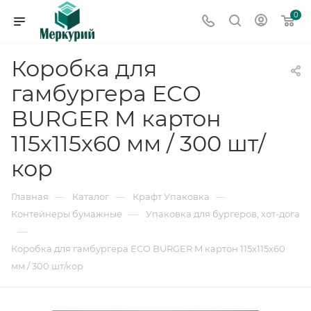
0
Коробка для
гамбургера ECO
BURGER M картон
115х115х60 мм / 300 шт/
кор
—
—
—
Главная
Каталог
Крафт Упаковка
—
Контейнеры бумажные
Упаковка для бургеров, хот-дога
—
Коробка для гамбургера ECO BURGER M картон 115х115х60
мм / 300 шт/кор