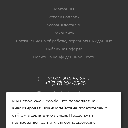
Магазины
Условия оплаты
Условия доставки
Реквизиты
Соглашение на обработку персональных данных
Публичная оферта
Политика конфиденциальности
+7(347) 294-55-66
+7 (347) 294-25-25
upak-ufa@yandex.ru
Мы используем cookie. Это позволяет нам
Уфимский район, с. Зубово, ул.
анализировать взаимодействие посетителей с
Полевая, д. 44/2, к. 2
сайтом и делать его лучше. Продолжая
пользоваться сайтом, вы соглашаетесь с