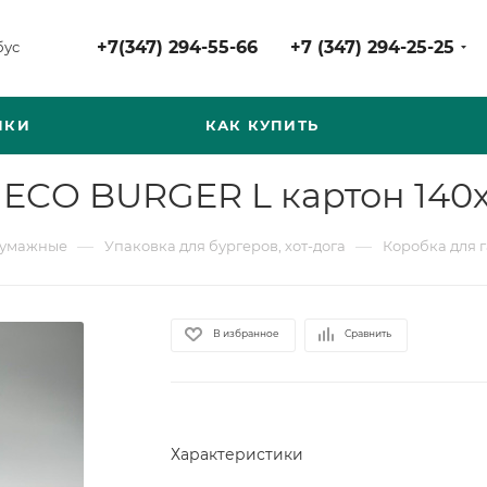
+7(347) 294-55-66
+7 (347) 294-25-25
бус
НКИ
КАК КУПИТЬ
ECO BURGER L картон 140х1
—
—
бумажные
Упаковка для бургеров, хот-дога
Коробка для г
В избранное
Сравнить
Характеристики