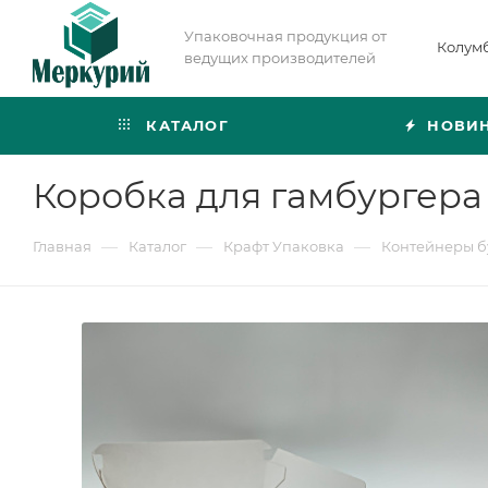
Упаковочная продукция от
Колум
ведущих производителей
КАТАЛОГ
НОВИ
Коробка для гамбургера 
—
—
—
Главная
Каталог
Крафт Упаковка
Контейнеры 