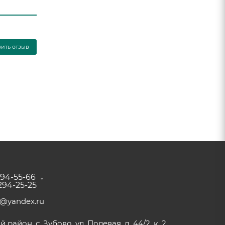
вить отзыв
294-55-66
 294-25-25
a@yandex.ru
район, с. Зубово, ул. Полевая, д. 44/2, к. 2