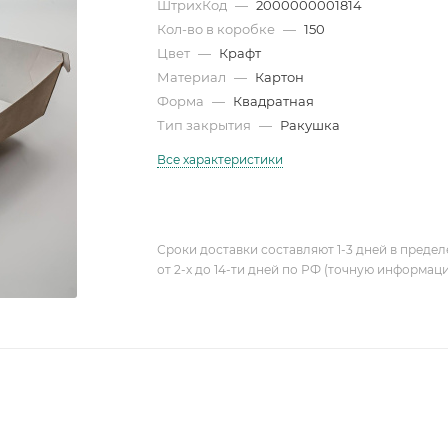
ШтрихКод
—
2000000001814
Кол-во в коробке
—
150
Цвет
—
Крафт
Материал
—
Картон
Форма
—
Квадратная
Тип закрытия
—
Ракушка
Все характеристики
Сроки доставки составляют 1-3 дней в предел
от 2-х до 14-ти дней по РФ (точную информац