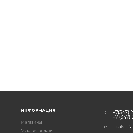
ИНФОРМАЦИЯ
+7(347) 
+7 (347)
Магазины
upak-uf
Условия оплаты