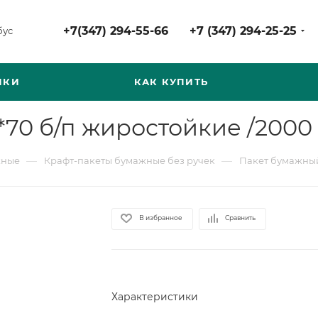
+7(347) 294-55-66
+7 (347) 294-25-25
бус
НКИ
КАК КУПИТЬ
*70 б/п жиростойкие /2000
—
—
жные
Крафт-пакеты бумажные без ручек
Пакет бумажный
В избранное
Сравнить
Характеристики