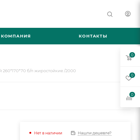
КОМПАНИЯ
КОНТАКТЫ
0
 260*170*70 б/п жиростойкие /2000
0
0
Нашли дешевле?
Нет в наличии