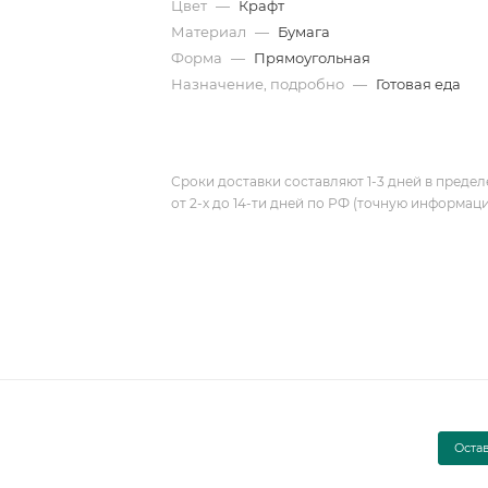
Цвет
—
Крафт
Материал
—
Бумага
Форма
—
Прямоугольная
Назначение, подробно
—
Готовая еда
Сроки доставки составляют 1-3 дней в предел
от 2-х до 14-ти дней по РФ (точную информац
Оста