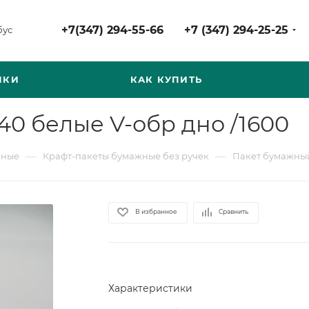
+7(347) 294-55-66
+7 (347) 294-25-25
бус
НКИ
КАК КУПИТЬ
40 белые V-обр дно /1600
—
—
жные
Крафт-пакеты бумажные без ручек
Пакет бумажный
В избранное
Сравнить
Характеристики