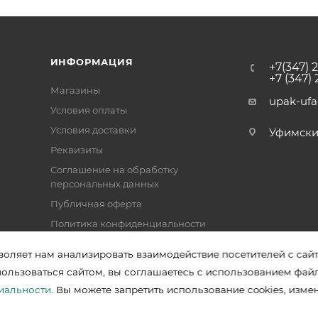
ИНФОРМАЦИЯ
+7(347) 
+7 (347)
Магазины
upak-uf
Условия оплаты
Условия доставки
Уфимский 
Реквизиты
Соглашение на обработку
персональных данных
Публичная оферта
Политика конфиденциальности
воляет нам анализировать взаимодействие посетителей с сай
пользоваться сайтом, вы соглашаетесь с использованием фай
зводителей в Уфе
иальности
. Вы можете запретить использование cookies, изме