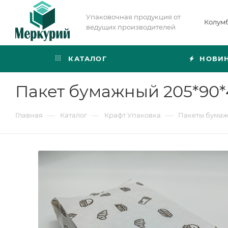
Упаковочная продукция от
Колум
ведущих производителей
КАТАЛОГ
НОВИ
Пакет бумажный 205*90*
—
—
—
Главная
Каталог
Крафт Упаковка
Пакеты бума