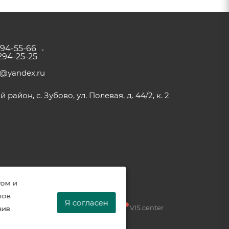
294-55-66
 294-25-25
a@yandex.ru
район, с. Зубово, ул. Полевая, д. 44/2, к. 2
том и
лов
Я согласен
Разработка —
VIS.center
нив