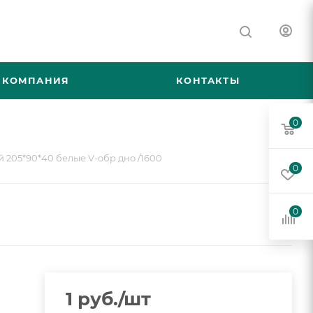
КОМПАНИЯ
КОНТАКТЫ
0
 205*90*40 белые V-обр дно /1600
0
0
1
руб.
/шт