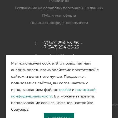
Реквизиты
Соглашение на обработку персональных данных
Публичная оферта
Политика конфиденциальности
+7(347) 294-55-66
+7 (347) 294-25-25
upak-ufa@yandex.ru
Мы используем cookie. Это позволяет нам
Уфимский район, с. Зубово, ул.
анализировать взаимодействие посетителей с
Полевая, д. 44/2, к. 2
сайтом и делать его лучше. Продолжая
пользоваться сайтом, вы соглашаетесь с
использованием файлов
cookie
и
политикой
2026 © Меркурий - упаковочная продукция от ведущих
конфиденциальности
. Вы можете запретить
производителей в Уфе
использование cookies, изменив настройки
Разработка —
VIS.center
браузера.