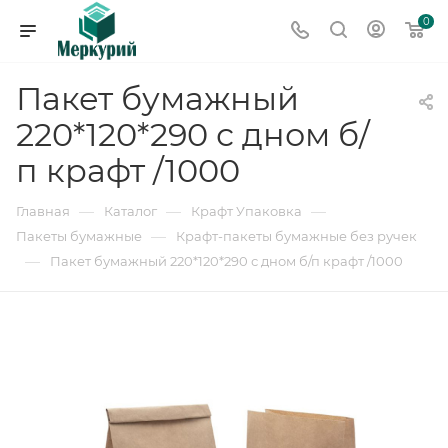
0
Пакет бумажный
220*120*290 с дном б/
п крафт /1000
—
—
—
Главная
Каталог
Крафт Упаковка
—
Пакеты бумажные
Крафт-пакеты бумажные без ручек
—
Пакет бумажный 220*120*290 с дном б/п крафт /1000