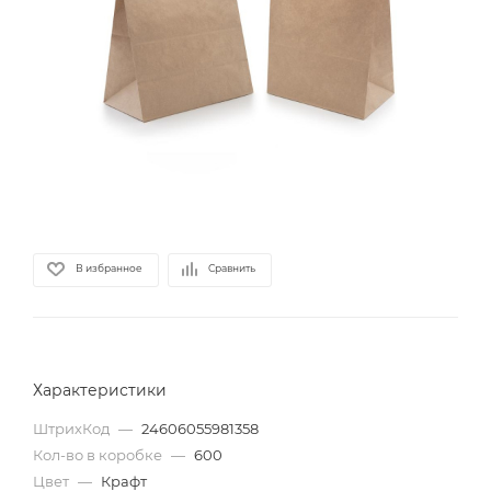
В избранное
Сравнить
Характеристики
ШтрихКод
—
24606055981358
Кол-во в коробке
—
600
Цвет
—
Крафт