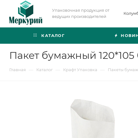
Упаковочная продукция от
Колум
ведущих производителей
КАТАЛОГ
НОВИ
Пакет бумажный 120*105 
—
—
—
Главная
Каталог
Крафт Упаковка
Пакеты бума