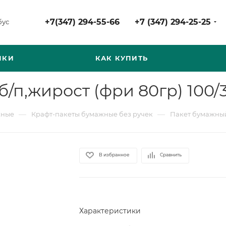
+7(347) 294-55-66
+7 (347) 294-25-25
бус
НКИ
КАК КУПИТЬ
б/п,жирост (фри 80гр) 100/
—
—
жные
Крафт-пакеты бумажные без ручек
Пакет бумажный 
В избранное
Сравнить
Характеристики