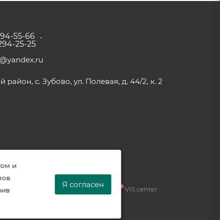
294-55-66
 294-25-25
a@yandex.ru
район, с. Зубово, ул. Полевая, д. 44/2, к. 2
том и
лов
Я согласен
Разработка —
VIS.center
нив