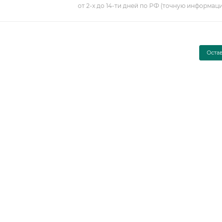
от 2-х до 14-ти дней по РФ (точную информац
Оста