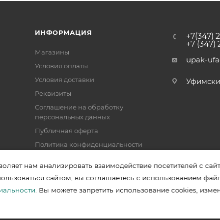
ИНФОРМАЦИЯ
+7(347) 
+7 (347)
Магазины
upak-uf
Условия оплаты
Условия доставки
Уфимский 
Реквизиты
Соглашение на обработку
персональных данных
Публичная оферта
Политика конфиденциальности
воляет нам анализировать взаимодействие посетителей с сай
пользоваться сайтом, вы соглашаетесь с использованием фай
зводителей в Уфе
иальности
. Вы можете запретить использование cookies, изме