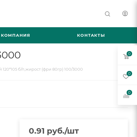
КОМПАНИЯ
КОНТАКТЫ
3000
0
120*105 б/п,жирост (фри 80гр) 100/3000
0
0
0.91
руб.
/шт