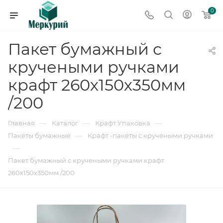
0
Пакет бумажный с
кручеными ручками
крафт 260х150х350мм
/200
—
—
—
Главная
Каталог
Крафт Упаковка
—
Пакеты бумажные
Крафт -пакеты с кручеными ручками
—
Пакет бумажный с кручеными ручками крафт
260х150х350мм /200