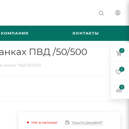
КОМПАНИЯ
КОНТАКТЫ
анках ПВД /50/500
0
а санках ПВД /50/500
0
0
Нашли дешевле?
Нет в наличии