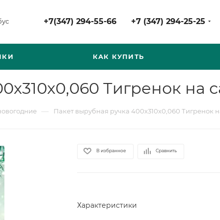
+7(347) 294-55-66
+7 (347) 294-25-25
бус
НКИ
КАК КУПИТЬ
0х310х0,060 Тигренок на с
—
новогодние
Пакет вырубная ручка 400х310х0,060 Тигренок н
В избранное
Сравнить
Характеристики