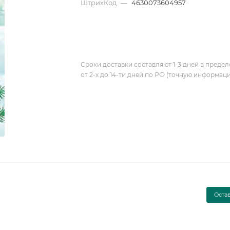
ШтрихКод
—
4630073604957
Сроки доставки составляют 1-3 дней в предел
от 2-х до 14-ти дней по РФ (точную информац
Оста