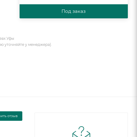
Под заказ
еах Уфы
ию уточняйте у менеджера).
вить отзыв