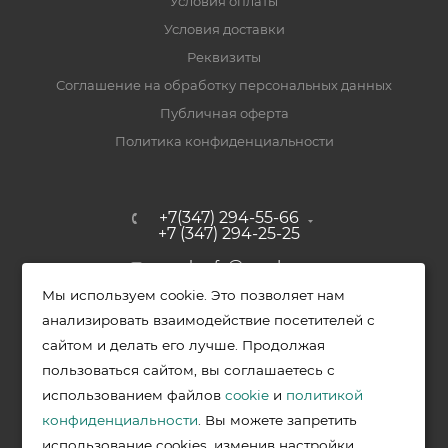
Условия оплаты
Условия доставки
Реквизиты
Соглашение на обработку персональных данных
Публичная оферта
Политика конфиденциальности
+7(347) 294-55-66
+7 (347) 294-25-25
upak-ufa@yandex.ru
Мы используем cookie. Это позволяет нам
Уфимский район, с. Зубово, ул.
анализировать взаимодействие посетителей с
Полевая, д. 44/2, к. 2
сайтом и делать его лучше. Продолжая
пользоваться сайтом, вы соглашаетесь с
использованием файлов
cookie
и
политикой
2026 © Меркурий - упаковочная продукция от ведущих
конфиденциальности
. Вы можете запретить
производителей в Уфе
использование cookies, изменив настройки