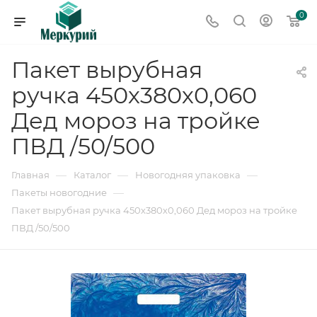
0
Пакет вырубная
ручка 450х380х0,060
Дед мороз на тройке
ПВД /50/500
—
—
—
Главная
Каталог
Новогодняя упаковка
—
Пакеты новогодние
Пакет вырубная ручка 450х380х0,060 Дед мороз на тройке
ПВД /50/500