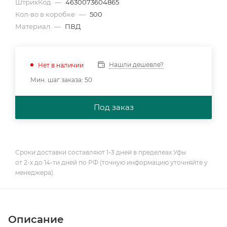
ШтрихКод
—
4630073604865
Кол-во в коробке
—
500
Материал
—
ПВД
Нашли дешевле?
Нет в наличии
Мин. шаг заказа: 50
Под заказ
Сроки доставки составляют 1-3 дней в пределеах Уфы
от 2-х до 14-ти дней по РФ (точную информацию уточняйте у
менеджера).
Описание