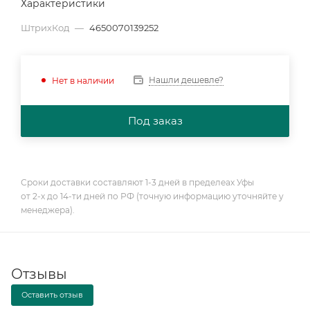
Характеристики
ШтрихКод
—
4650070139252
Нашли дешевле?
Нет в наличии
Под заказ
Сроки доставки составляют 1-3 дней в пределеах Уфы
от 2-х до 14-ти дней по РФ (точную информацию уточняйте у
менеджера).
Отзывы
Оставить отзыв