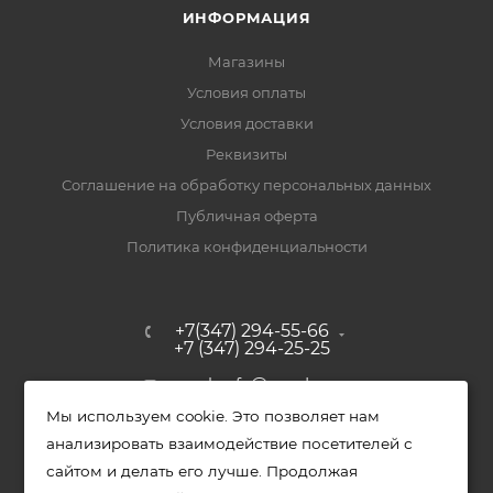
ИНФОРМАЦИЯ
Магазины
Условия оплаты
Условия доставки
Реквизиты
Соглашение на обработку персональных данных
Публичная оферта
Политика конфиденциальности
+7(347) 294-55-66
+7 (347) 294-25-25
upak-ufa@yandex.ru
Мы используем cookie. Это позволяет нам
Уфимский район, с. Зубово, ул.
анализировать взаимодействие посетителей с
Полевая, д. 44/2, к. 2
сайтом и делать его лучше. Продолжая