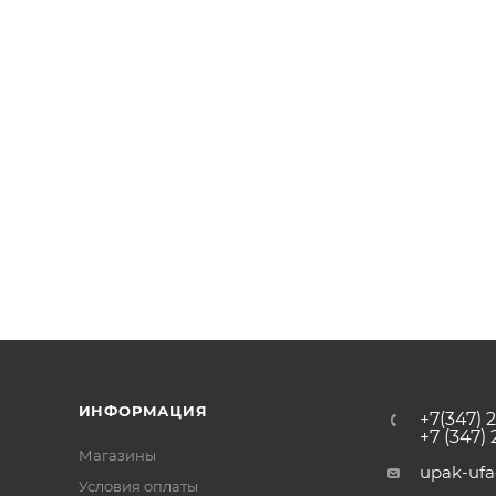
ИНФОРМАЦИЯ
+7(347) 
+7 (347)
Магазины
upak-uf
Условия оплаты