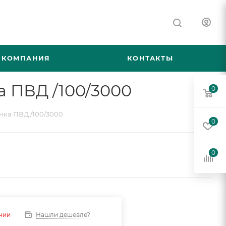
КОМПАНИЯ
КОНТАКТЫ
а ПВД /100/3000
0
нка ПВД /100/3000
0
0
Нашли дешевле?
ичии