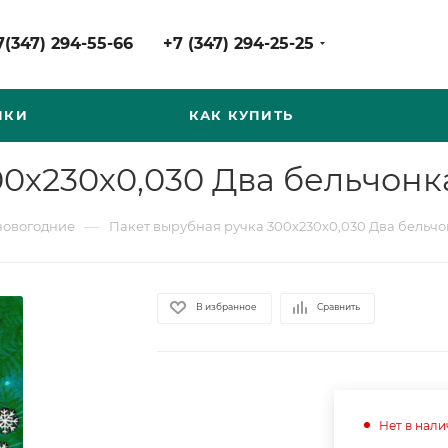
7(347) 294-55-66
+7 (347) 294-25-25
НКИ
КАК КУПИТЬ
00х230х0,030 Два бельчонк
—
новогодние
Пакет вырубная ручка 300х230х0,030 Два бельчо
В избранное
Сравнить
Нет в нал