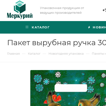
Упаковочная продукция от
+
ведущих производителей
КАТАЛОГ
НОВИ
Пакет вырубная ручка 3
—
—
—
Главная
Каталог
Новогодняя упаковка
Пакеты 