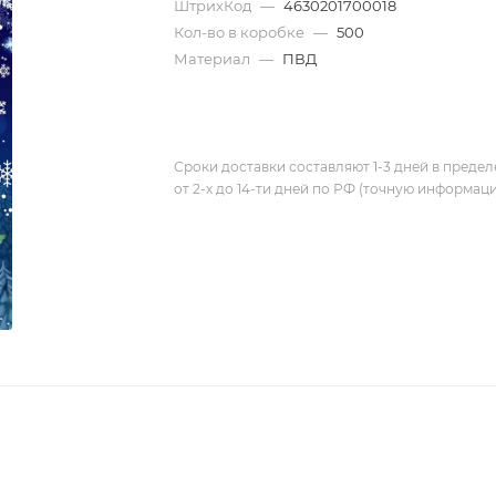
ШтрихКод
—
4630201700018
Кол-во в коробке
—
500
Материал
—
ПВД
Сроки доставки составляют 1-3 дней в предел
от 2-х до 14-ти дней по РФ (точную информац