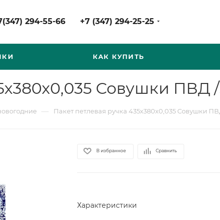
7(347) 294-55-66
+7 (347) 294-25-25
НКИ
КАК КУПИТЬ
5х380х0,035 Совушки ПВД /
—
новогодние
Пакет петлевая ручка 435х380х0,035 Совушки ПВ
В избранное
Сравнить
Характеристики