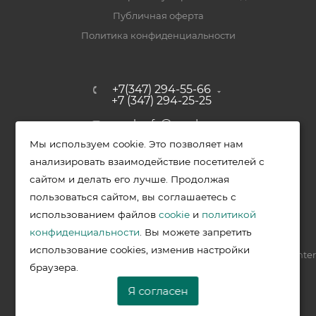
Публичная оферта
Политика конфиденциальности
+7(347) 294-55-66
+7 (347) 294-25-25
upak-ufa@yandex.ru
Мы используем cookie. Это позволяет нам
Уфимский район, с. Зубово, ул.
анализировать взаимодействие посетителей с
Полевая, д. 44/2, к. 2
сайтом и делать его лучше. Продолжая
пользоваться сайтом, вы соглашаетесь с
использованием файлов
cookie
и
политикой
2026 © Меркурий - упаковочная продукция от ведущих
конфиденциальности
. Вы можете запретить
производителей в Уфе
использование cookies, изменив настройки
Разработка —
VIS.center
браузера.
Я согласен