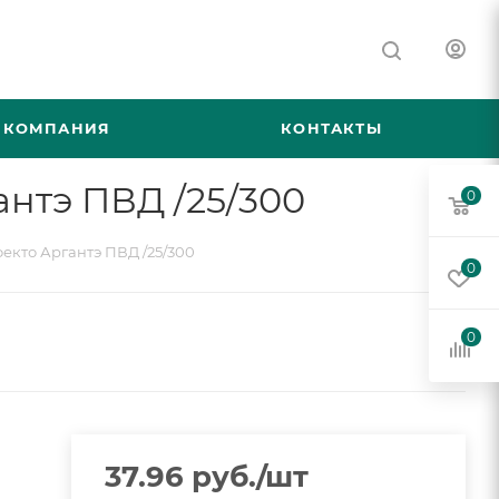
КОМПАНИЯ
КОНТАКТЫ
антэ ПВД /25/300
0
екто Аргантэ ПВД /25/300
0
0
37.96
руб.
/шт