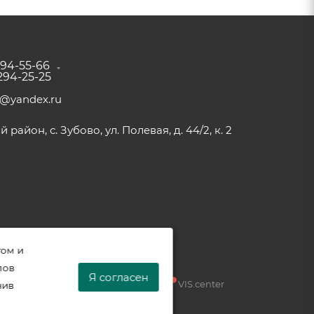
294-55-66
 294-25-25
a@yandex.ru
район, с. Зубово, ул. Полевая, д. 44/2, к. 2
том и
лов
Я согласен
Разработка —
VIS.center
нив