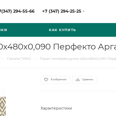
7(347) 294-55-66
+7 (347) 294-25-25
НКИ
КАК КУПИТЬ
0х480х0,090 Перфекто Арг
—
—
Пакеты ТИКО
Пакет петлевая ручка 420х480х0,090 Перф
В избранное
Сравнить
Характеристики