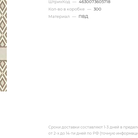
ШтрихКод
—
4630073605718
Кол-во в коробке
—
300
Материал
—
ПВД
Сроки доставки составляют 1-3 дней в предел
от 2-х до 14-ти дней по РФ (точную информац