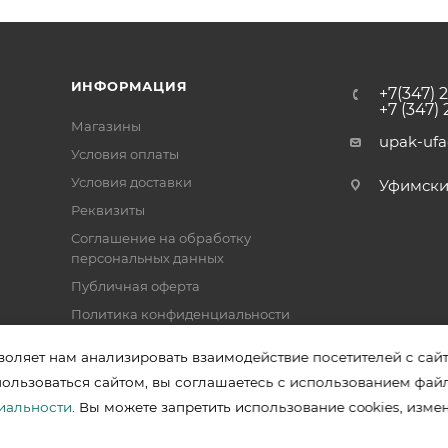
ИНФОРМАЦИЯ
+7(347) 
+7 (347)
Магазины
upak-uf
Условия оплаты
Условия доставки
Уфимский 
Реквизиты
Соглашение на обработку
персональных данных
Публичная оферта
Политика конфиденциальности
воляет нам анализировать взаимодействие посетителей с сай
пользоваться сайтом, вы соглашаетесь с использованием фай
зводителей в Уфе
иальности
. Вы можете запретить использование cookies, изме