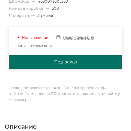
ШтрихКод
—
4630073605350
Кол-во в коробке
—
500
Материал
—
Ламинат
Нашли дешевле?
Нет в наличии
Мин. шаг заказа: 50
Под заказ
Сроки доставки составляют 1-3 дней в пределеах Уфы
от 2-х до 14-ти дней по РФ (точную информацию уточняйте у
менеджера).
Описание