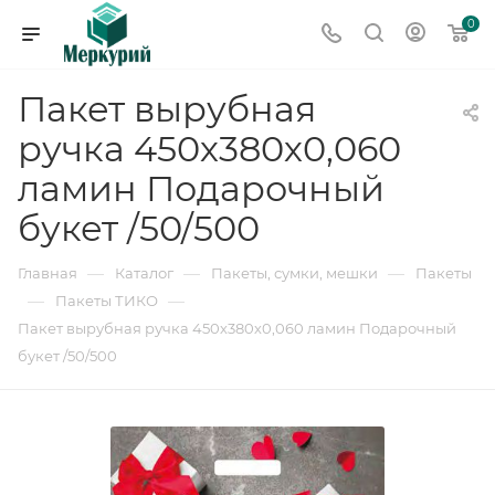
0
Пакет вырубная
ручка 450х380х0,060
ламин Подарочный
букет /50/500
—
—
—
Главная
Каталог
Пакеты, сумки, мешки
Пакеты
—
—
Пакеты ТИКО
Пакет вырубная ручка 450х380х0,060 ламин Подарочный
букет /50/500