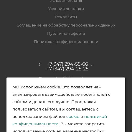
Условия оплаты
Условия доставки
Реквизиты
Соглашение на обработку персональных данных
Публичная оферта
Политика конфиденциальности
+7(347) 294-55-66
+7 (347) 294-25-25
upak-ufa@yandex.ru
Мы используем cookie. Это позволяет нам
Уфимский район, с. Зубово, ул.
анализировать взаимодействие посетителей с
Полевая, д. 44/2, к. 2
сайтом и делать его лучше. Продолжая
пользоваться сайтом, вы соглашаетесь с
использованием файлов
cookie
и
политикой
2026 © Меркурий - упаковочная продукция от ведущих
конфиденциальности
. Вы можете запретить
производителей в Уфе
использование cookies, изменив настройки