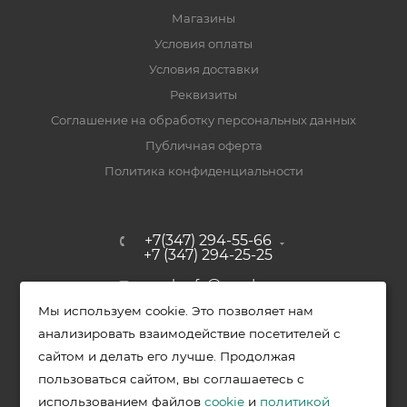
Магазины
Условия оплаты
Условия доставки
Реквизиты
Соглашение на обработку персональных данных
Публичная оферта
Политика конфиденциальности
+7(347) 294-55-66
+7 (347) 294-25-25
upak-ufa@yandex.ru
Мы используем cookie. Это позволяет нам
Уфимский район, с. Зубово, ул.
анализировать взаимодействие посетителей с
Полевая, д. 44/2, к. 2
сайтом и делать его лучше. Продолжая
пользоваться сайтом, вы соглашаетесь с
использованием файлов
cookie
и
политикой