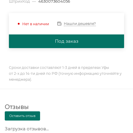
ШтрихКод
—
4630073604056
Нашли дешевле?
Нет в наличии
Под заказ
Сроки доставки составляют 1-3 дней в пределеах Уфы
от 2-х до 14-ти дней по РФ (точную информацию уточняйте у
менеджера).
Отзывы
Оставить отзыв
Загрузка отзывов...