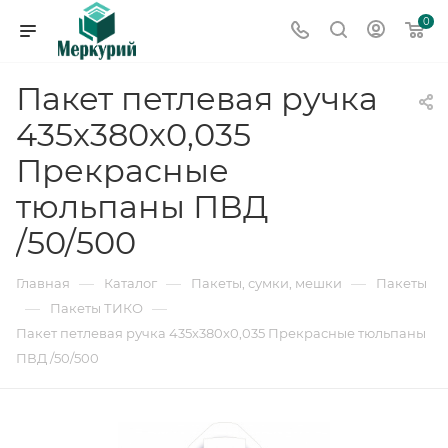
0
Пакет петлевая ручка
435х380х0,035
Прекрасные
тюльпаны ПВД
/50/500
—
—
—
Главная
Каталог
Пакеты, сумки, мешки
Пакеты
—
—
Пакеты ТИКО
Пакет петлевая ручка 435х380х0,035 Прекрасные тюльпаны
ПВД /50/500