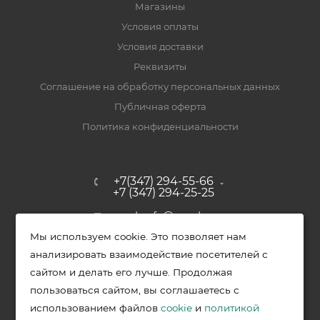
Магазины
Условия оплаты
Условия доставки
Реквизиты
Соглашение на обработку персональных данных
Публичная оферта
Политика конфиденциальности
+7(347) 294-55-66
+7 (347) 294-25-25
upak-ufa@yandex.ru
Мы используем cookie. Это позволяет нам
Уфимский район, с. Зубово, ул.
анализировать взаимодействие посетителей с
Полевая, д. 44/2, к. 2
сайтом и делать его лучше. Продолжая
пользоваться сайтом, вы соглашаетесь с
использованием файлов
cookie
и
политикой
2026 © Меркурий - упаковочная продукция от ведущих