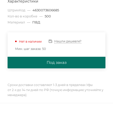
Характеристики
ШтрихКод
—
4630073606685
Кол-во в коробке
—
500
Материал
—
ПВД
Нашли дешевле?
Нет в наличии
Мин. шаг заказа: 50
Под заказ
Сроки доставки составляют 1-3 дней в пределеах Уфы
от 2-х до 14-ти дней по РФ (точную информацию уточняйте у
менеджера).