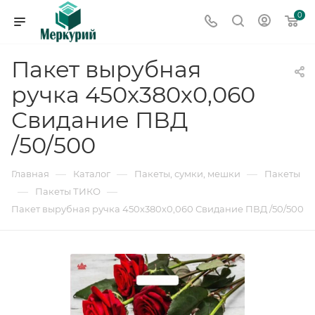
0
Пакет вырубная
ручка 450х380х0,060
Свидание ПВД
/50/500
—
—
—
Главная
Каталог
Пакеты, сумки, мешки
Пакеты
—
—
Пакеты ТИКО
Пакет вырубная ручка 450х380х0,060 Свидание ПВД /50/500