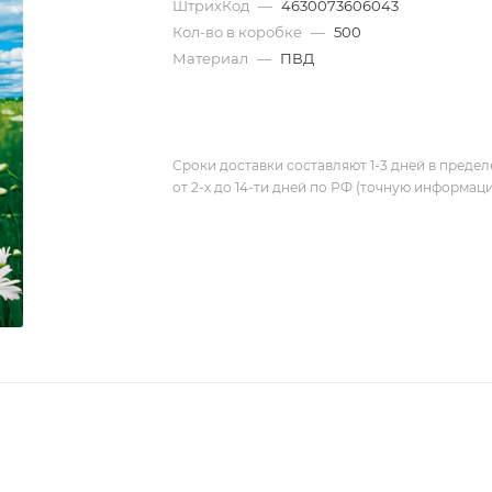
ШтрихКод
—
4630073606043
Кол-во в коробке
—
500
Материал
—
ПВД
Сроки доставки составляют 1-3 дней в предел
от 2-х до 14-ти дней по РФ (точную информац