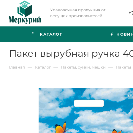
Упаковочная продукция от
+
ведущих производителей
КАТАЛОГ
НОВИ
Пакет вырубная ручка 4
—
—
—
Главная
Каталог
Пакеты, сумки, мешки
Пакеты