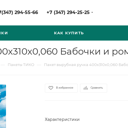
7(347) 294-55-66
+7 (347) 294-25-25
НКИ
КАК КУПИТЬ
00х310х0,060 Бабочки и ро
—
—
Пакеты ТИКО
Пакет вырубная ручка 400х310х0,060 Баб
В избранное
Сравнить
Характеристики