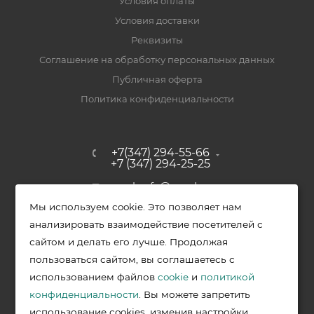
Условия оплаты
Условия доставки
Реквизиты
Соглашение на обработку персональных данных
Публичная оферта
Политика конфиденциальности
+7(347) 294-55-66
+7 (347) 294-25-25
upak-ufa@yandex.ru
Мы используем cookie. Это позволяет нам
Уфимский район, с. Зубово, ул.
анализировать взаимодействие посетителей с
Полевая, д. 44/2, к. 2
сайтом и делать его лучше. Продолжая
пользоваться сайтом, вы соглашаетесь с
использованием файлов
cookie
и
политикой
2026 © Меркурий - упаковочная продукция от ведущих
конфиденциальности
. Вы можете запретить
производителей в Уфе
использование cookies, изменив настройки