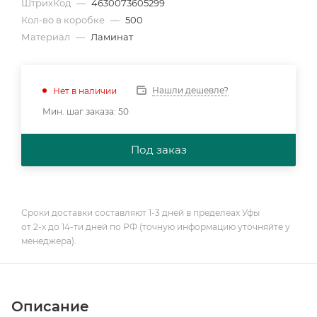
ШтрихКод
—
4630073605299
Кол-во в коробке
—
500
Материал
—
Ламинат
Нашли дешевле?
Нет в наличии
Мин. шаг заказа: 50
Под заказ
Сроки доставки составляют 1-3 дней в пределеах Уфы
от 2-х до 14-ти дней по РФ (точную информацию уточняйте у
менеджера).
Описание