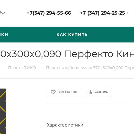
+7(347) 294-55-66
+7 (347) 294-25-25
бус
НКИ
КАК КУПИТЬ
70х300х0,090 Перфекто Кин
—
—
Пакеты ТИКО
Пакет вырубная ручка 370х300х0,090 Перф
В избранное
Сравнить
Характеристики