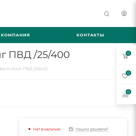
КОМПАНИЯ
КОНТАКТЫ
г ПВД /25/400
0
екто Кинг ПВД /25/400
0
0
Нашли дешевле?
Нет в наличии