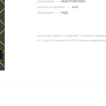
ШтрихКод
—
4630073609594
Кол-во в коробке
—
400
Материал
—
ПВД
Сроки доставки составляют 1-3 дней в предел
от 2-х до 14-ти дней по РФ (точную информац