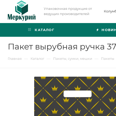
Упаковочная продукция от
Колум
ведущих производителей
КАТАЛОГ
НОВИ
Пакет вырубная ручка 3
—
—
—
Главная
Каталог
Пакеты, сумки, мешки
Пакеты