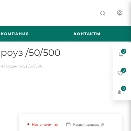
КОМПАНИЯ
КОНТАКТЫ
роуз /50/500
0
 Голден роуз /50/500
0
0
Нашли дешевле?
Нет в наличии