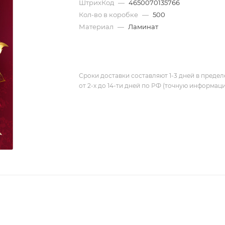
ШтрихКод
—
4650070135766
Кол-во в коробке
—
500
Материал
—
Ламинат
Сроки доставки составляют 1-3 дней в предел
от 2-х до 14-ти дней по РФ (точную информац