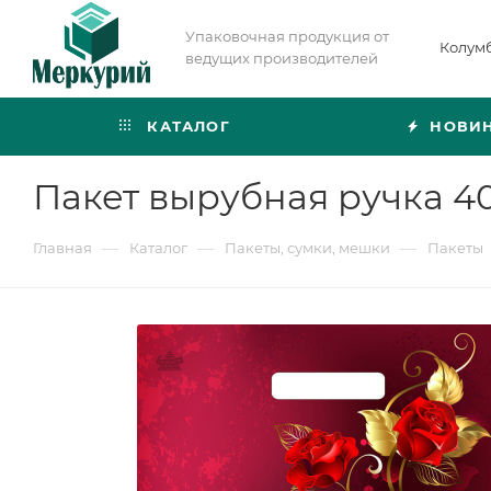
Упаковочная продукция от
Колум
ведущих производителей
КАТАЛОГ
НОВИ
Пакет вырубная ручка 40
—
—
—
Главная
Каталог
Пакеты, сумки, мешки
Пакеты