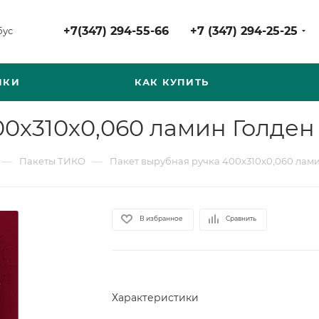
+7(347) 294-55-66
+7 (347) 294-25-25
бус
НКИ
КАК КУПИТЬ
0х310х0,060 ламин Голден 
—
—
Пакеты ТИКО
Пакет вырубная ручка 400х310х0,060 ламин
В избранное
Сравнить
Характеристики