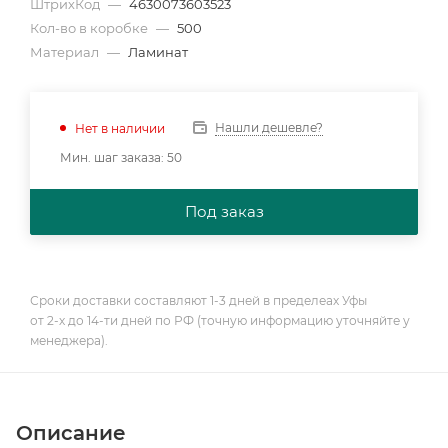
ШтрихКод
—
4630073603523
Кол-во в коробке
—
500
Материал
—
Ламинат
Нашли дешевле?
Нет в наличии
Мин. шаг заказа: 50
Под заказ
Сроки доставки составляют 1-3 дней в пределеах Уфы
от 2-х до 14-ти дней по РФ (точную информацию уточняйте у
менеджера).
Описание