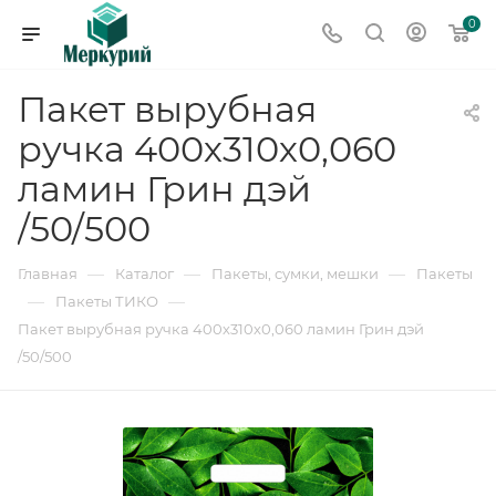
0
Пакет вырубная
ручка 400х310х0,060
ламин Грин дэй
/50/500
—
—
—
Главная
Каталог
Пакеты, сумки, мешки
Пакеты
—
—
Пакеты ТИКО
Пакет вырубная ручка 400х310х0,060 ламин Грин дэй
/50/500