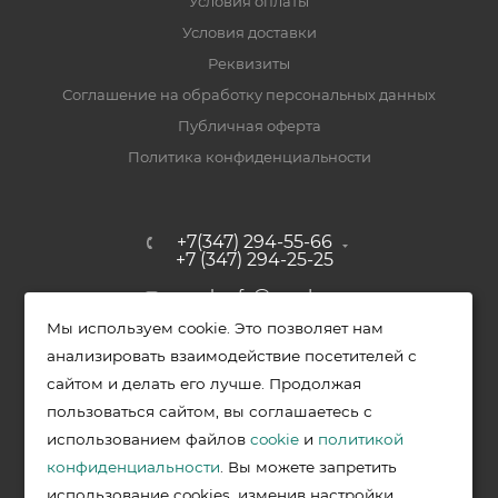
Условия оплаты
Условия доставки
Реквизиты
Соглашение на обработку персональных данных
Публичная оферта
Политика конфиденциальности
+7(347) 294-55-66
+7 (347) 294-25-25
upak-ufa@yandex.ru
Мы используем cookie. Это позволяет нам
Уфимский район, с. Зубово, ул.
анализировать взаимодействие посетителей с
Полевая, д. 44/2, к. 2
сайтом и делать его лучше. Продолжая
пользоваться сайтом, вы соглашаетесь с
использованием файлов
cookie
и
политикой
2026 © Меркурий - упаковочная продукция от ведущих
конфиденциальности
. Вы можете запретить
производителей в Уфе
использование cookies, изменив настройки