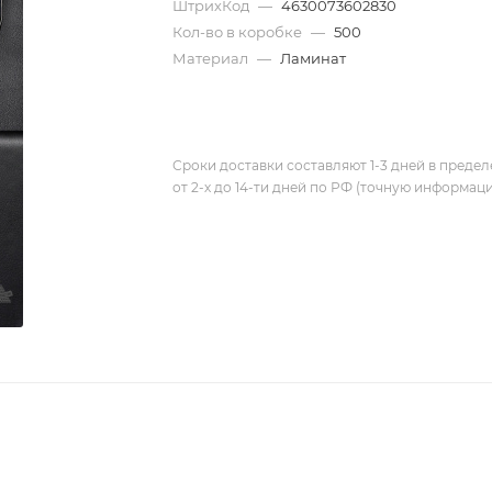
ШтрихКод
—
4630073602830
Кол-во в коробке
—
500
Материал
—
Ламинат
Сроки доставки составляют 1-3 дней в предел
от 2-х до 14-ти дней по РФ (точную информац