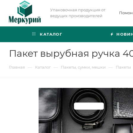
Упаковочная продукция от
Помон
ведущих производителей
КАТАЛОГ
НОВИ
Пакет вырубная ручка 4
—
—
—
Главная
Каталог
Пакеты, сумки, мешки
Пакеты