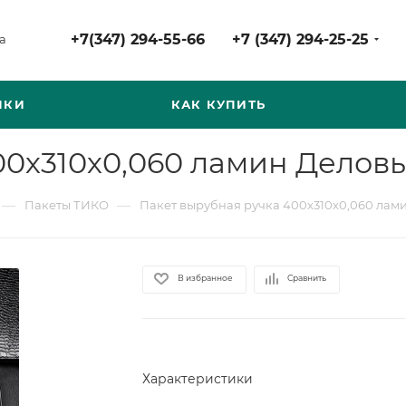
+7(347) 294-55-66
+7 (347) 294-25-25
а
НКИ
КАК КУПИТЬ
00х310х0,060 ламин Деловы
—
—
Пакеты ТИКО
Пакет вырубная ручка 400х310х0,060 лами
В избранное
Сравнить
Характеристики