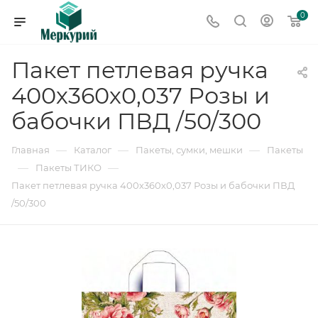
0
Пакет петлевая ручка
400х360х0,037 Розы и
бабочки ПВД /50/300
—
—
—
Главная
Каталог
Пакеты, сумки, мешки
Пакеты
—
—
Пакеты ТИКО
Пакет петлевая ручка 400х360х0,037 Розы и бабочки ПВД
/50/300