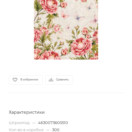
В избранное
Сравнить
Характеристики
ШтрихКод
—
4630073605510
Кол-во в коробке
—
300