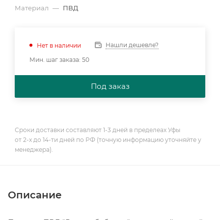
Материал
—
ПВД
Нашли дешевле?
Нет в наличии
Мин. шаг заказа: 50
Под заказ
Сроки доставки составляют 1-3 дней в пределеах Уфы
от 2-х до 14-ти дней по РФ (точную информацию уточняйте у
менеджера).
Описание