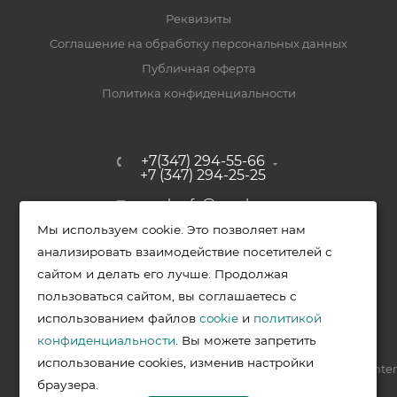
Реквизиты
Соглашение на обработку персональных данных
Публичная оферта
Политика конфиденциальности
+7(347) 294-55-66
+7 (347) 294-25-25
upak-ufa@yandex.ru
Мы используем cookie. Это позволяет нам
Уфимский район, с. Зубово, ул.
анализировать взаимодействие посетителей с
Полевая, д. 44/2, к. 2
сайтом и делать его лучше. Продолжая
пользоваться сайтом, вы соглашаетесь с
использованием файлов
cookie
и
политикой
2026 © Меркурий - упаковочная продукция от ведущих
конфиденциальности
. Вы можете запретить
производителей в Уфе
использование cookies, изменив настройки
Разработка —
VIS.center
браузера.