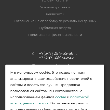
Условия оплаты
Условия доставки
Реквизиты
Соглашение на обработку персональных данных
Публичная оферта
Политика конфиденциальности
+7(347) 294-55-66
+7 (347) 294-25-25
upak-ufa@yandex.ru
Мы используем cookie. Это позволяет нам
Уфимский район, с. Зубово, ул.
анализировать взаимодействие посетителей с
Полевая, д. 44/2, к. 2
сайтом и делать его лучше. Продолжая
пользоваться сайтом, вы соглашаетесь с
использованием файлов
cookie
и
политикой
2026 © Меркурий - упаковочная продукция от ведущих
конфиденциальности
. Вы можете запретить
производителей в Уфе
использование cookies, изменив настройки