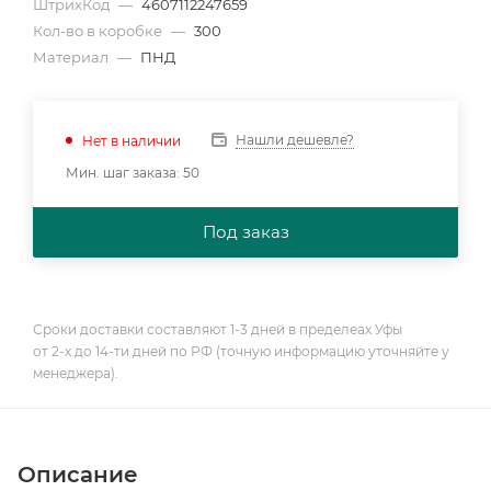
ШтрихКод
—
4607112247659
Кол-во в коробке
—
300
Материал
—
ПНД
Нашли дешевле?
Нет в наличии
Мин. шаг заказа: 50
Под заказ
Сроки доставки составляют 1-3 дней в пределеах Уфы
от 2-х до 14-ти дней по РФ (точную информацию уточняйте у
менеджера).
Описание