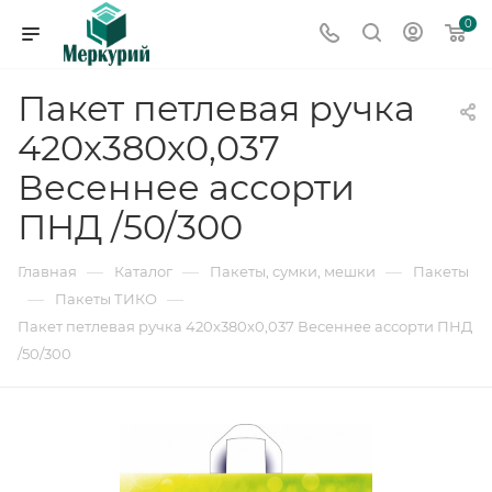
0
Пакет петлевая ручка
420x380x0,037
Весеннее ассорти
ПНД /50/300
—
—
—
Главная
Каталог
Пакеты, сумки, мешки
Пакеты
—
—
Пакеты ТИКО
Пакет петлевая ручка 420x380x0,037 Весеннее ассорти ПНД
/50/300