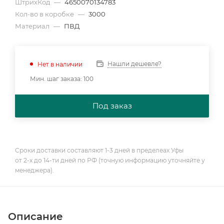
ШтрихКод
—
4650070134783
Кол-во в коробке
—
3000
Материал
—
ПВД
Нашли дешевле?
Нет в наличии
Мин. шаг заказа: 100
Под заказ
Сроки доставки составляют 1-3 дней в пределеах Уфы
от 2-х до 14-ти дней по РФ (точную информацию уточняйте у
менеджера).
Описание