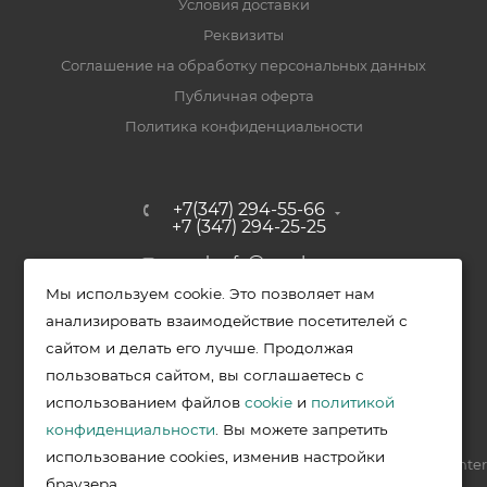
Условия доставки
Реквизиты
Соглашение на обработку персональных данных
Публичная оферта
Политика конфиденциальности
+7(347) 294-55-66
+7 (347) 294-25-25
upak-ufa@yandex.ru
Мы используем cookie. Это позволяет нам
Уфимский район, с. Зубово, ул.
анализировать взаимодействие посетителей с
Полевая, д. 44/2, к. 2
сайтом и делать его лучше. Продолжая
пользоваться сайтом, вы соглашаетесь с
использованием файлов
cookie
и
политикой
2026 © Меркурий - упаковочная продукция от ведущих
конфиденциальности
. Вы можете запретить
производителей в Уфе
использование cookies, изменив настройки
Разработка —
VIS.center
браузера.