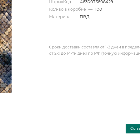
ШтрихКод
—
4630073608429
Кол-во в коробке
—
100
Материал
—
ПВД
Сроки доставки составляют 1-3 дней в предел
от 2-х до 14-ти дней по РФ (точную информац
Оста