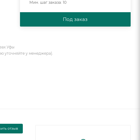
Мин. шаг заказа: 10
Под заказ
еах Уфы
ию уточняйте у менеджера).
вить отзыв