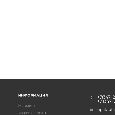
ИНФОРМАЦИЯ
+7(347) 
+7 (347)
Магазины
upak-uf
Условия оплаты