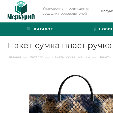
Упаковочная продукция от
Колум
ведущих производителей
КАТАЛОГ
НОВИ
Пакет-сумка пласт ручка
—
—
—
Главная
Каталог
Пакеты, сумки, мешки
Пакеты