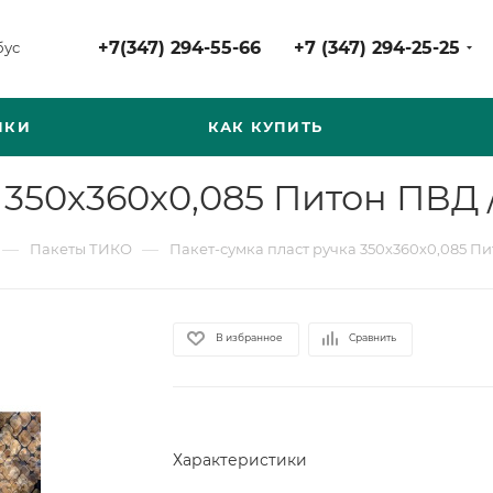
+7(347) 294-55-66
+7 (347) 294-25-25
бус
НКИ
КАК КУПИТЬ
 350х360х0,085 Питон ПВД /
—
—
Пакеты ТИКО
Пакет-сумка пласт ручка 350х360х0,085 Пи
В избранное
Сравнить
Характеристики