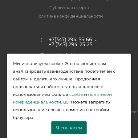
Публичная оферта
Политика конфиденциальности
+7(347) 294-55-66
+7 (347) 294-25-25
upak-ufa@yandex.ru
Мы используем cookie. Это позволяет нам
Уфимский район, с. Зубово, ул.
анализировать взаимодействие посетителей с
Полевая, д. 44/2, к. 2
сайтом и делать его лучше. Продолжая
пользоваться сайтом, вы соглашаетесь с
использованием файлов
cookie
и
политикой
2026 © Меркурий - упаковочная продукция от ведущих
конфиденциальности
. Вы можете запретить
производителей в Уфе
использование cookies, изменив настройки
Разработка —
VIS.center
браузера.
Я согласен