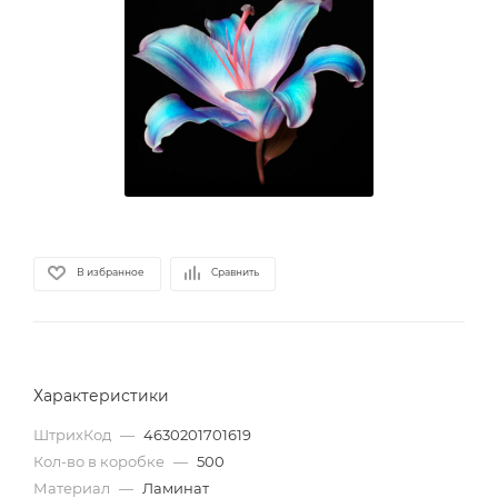
В избранное
Сравнить
Характеристики
ШтрихКод
—
4630201701619
Кол-во в коробке
—
500
Материал
—
Ламинат