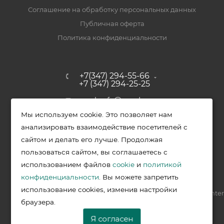
Соглашение на обработку персональных данных
Публичная оферта
Политика конфиденциальности
+7(347) 294-55-66
+7 (347) 294-25-25
upak-ufa@yandex.ru
Мы используем cookie. Это позволяет нам
Уфимский район, с. Зубово, ул.
анализировать взаимодействие посетителей с
Полевая, д. 44/2, к. 2
сайтом и делать его лучше. Продолжая
пользоваться сайтом, вы соглашаетесь с
использованием файлов
cookie
и
политикой
2026 © Меркурий - упаковочная продукция от ведущих
конфиденциальности
. Вы можете запретить
производителей в Уфе
использование cookies, изменив настройки
Разработка —
VIS.center
браузера.
Я согласен