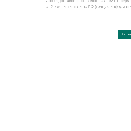
Сроки доставки составляют 1-3 дней в предел
от 2-х до 14-ти дней по РФ (точную информац
Оста