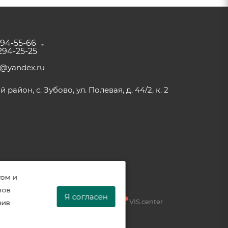
294-55-66
 294-25-25
a@yandex.ru
район, с. Зубово, ул. Полевая, д. 44/2, к. 2
том и
лов
Я согласен
Разработка —
VIS.center
нив