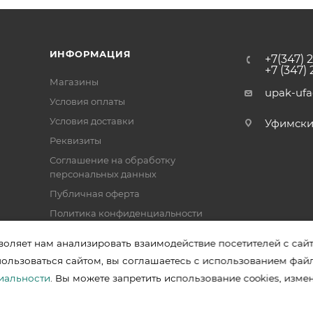
ИНФОРМАЦИЯ
+7(347) 
+7 (347)
Магазины
upak-uf
Условия оплаты
Условия доставки
Уфимский 
Реквизиты
Соглашение на обработку
персональных данных
Публичная оферта
Политика конфиденциальности
воляет нам анализировать взаимодействие посетителей с сай
пользоваться сайтом, вы соглашаетесь с использованием фай
зводителей в Уфе
иальности
. Вы можете запретить использование cookies, изме