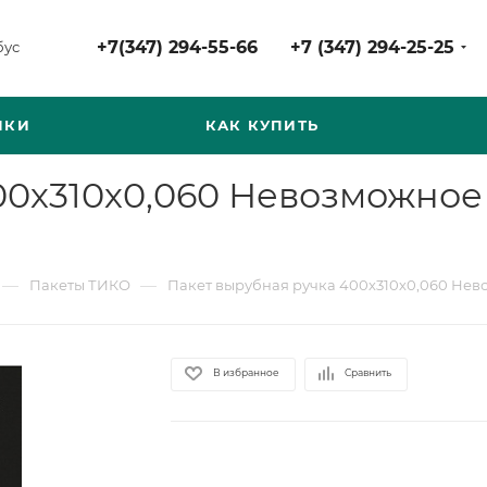
+7(347) 294-55-66
+7 (347) 294-25-25
бус
НКИ
КАК КУПИТЬ
00х310х0,060 Невозможно
—
—
Пакеты ТИКО
Пакет вырубная ручка 400х310х0,060 Нев
В избранное
Сравнить