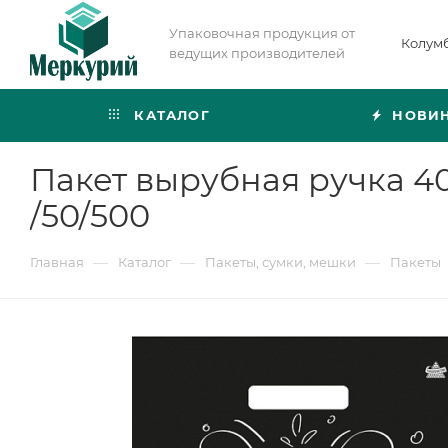
Упаковочная продукция от
Колум
ведущих производителей
КАТАЛОГ
НОВИ
Пакет вырубная ручка 4
/50/500
—
—
—
Главная
Каталог
Пакеты, сумки, мешки
Пакеты