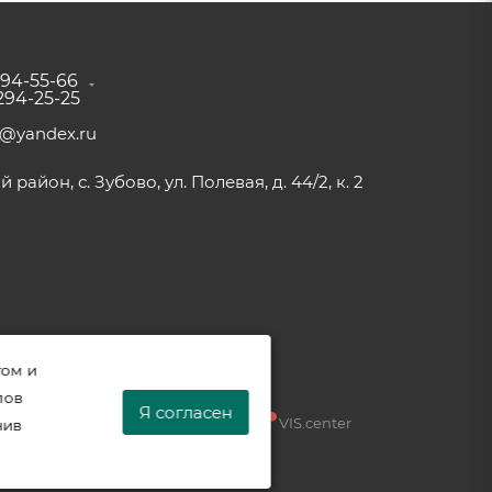
294-55-66
 294-25-25
a@yandex.ru
район, с. Зубово, ул. Полевая, д. 44/2, к. 2
том и
лов
Я согласен
Разработка —
VIS.center
нив