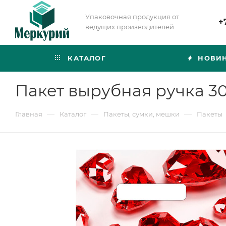
Упаковочная продукция от
+
ведущих производителей
КАТАЛОГ
НОВИ
Пакет вырубная ручка 3
—
—
—
Главная
Каталог
Пакеты, сумки, мешки
Пакеты