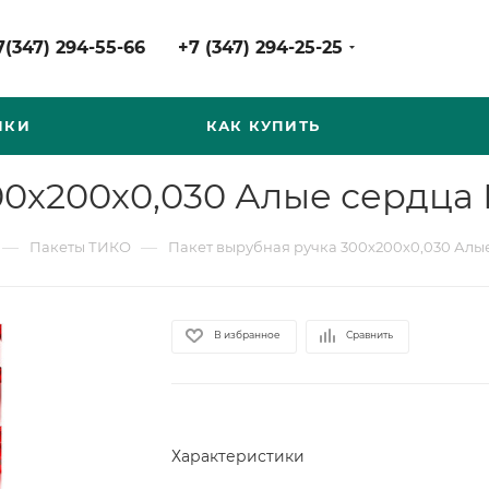
7(347) 294-55-66
+7 (347) 294-25-25
НКИ
КАК КУПИТЬ
00х200х0,030 Алые сердца 
—
—
Пакеты ТИКО
Пакет вырубная ручка 300х200х0,030 Алые
В избранное
Сравнить
Характеристики