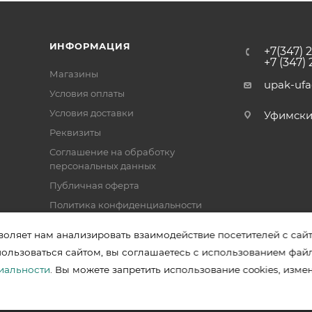
ИНФОРМАЦИЯ
+7(347) 
+7 (347)
Магазины
upak-uf
Условия оплаты
Условия доставки
Уфимский 
Реквизиты
Соглашение на обработку
персональных данных
Публичная оферта
Политика конфиденциальности
воляет нам анализировать взаимодействие посетителей с сай
пользоваться сайтом, вы соглашаетесь с использованием фай
зводителей в Уфе
иальности
. Вы можете запретить использование cookies, изме