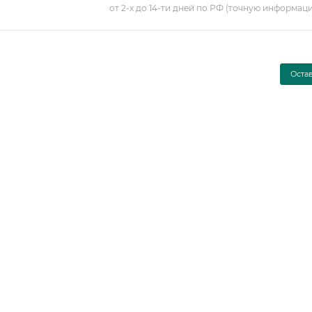
от 2-х до 14-ти дней по РФ (точную информац
Оста