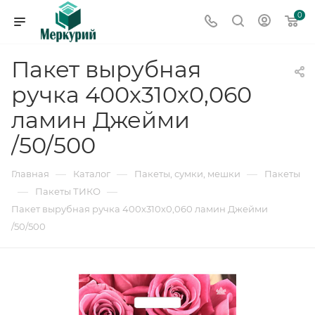
0
Пакет вырубная
ручка 400х310х0,060
ламин Джейми
/50/500
—
—
—
Главная
Каталог
Пакеты, сумки, мешки
Пакеты
—
—
Пакеты ТИКО
Пакет вырубная ручка 400х310х0,060 ламин Джейми
/50/500