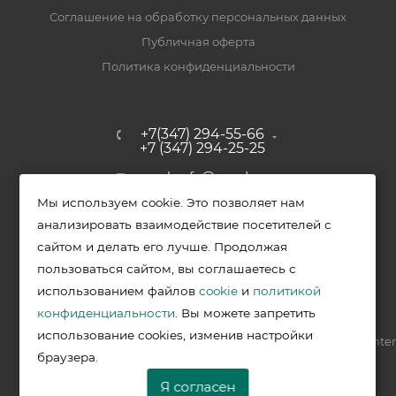
Соглашение на обработку персональных данных
Публичная оферта
Политика конфиденциальности
+7(347) 294-55-66
+7 (347) 294-25-25
upak-ufa@yandex.ru
Мы используем cookie. Это позволяет нам
Уфимский район, с. Зубово, ул.
анализировать взаимодействие посетителей с
Полевая, д. 44/2, к. 2
сайтом и делать его лучше. Продолжая
пользоваться сайтом, вы соглашаетесь с
использованием файлов
cookie
и
политикой
2026 © Меркурий - упаковочная продукция от ведущих
конфиденциальности
. Вы можете запретить
производителей в Уфе
использование cookies, изменив настройки
Разработка —
VIS.center
браузера.
Я согласен