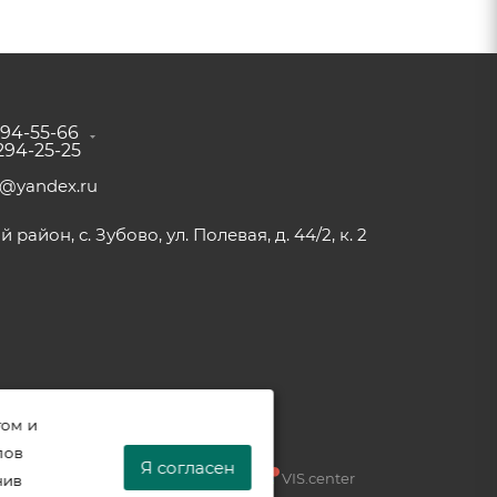
294-55-66
 294-25-25
a@yandex.ru
район, с. Зубово, ул. Полевая, д. 44/2, к. 2
том и
лов
Я согласен
Разработка —
VIS.center
нив