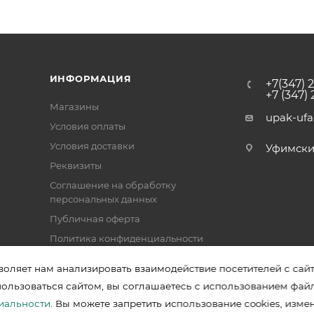
ИНФОРМАЦИЯ
+7(347) 
+7 (347)
Магазины
upak-uf
Условия оплаты
Условия доставки
Уфимский 
Реквизиты
Соглашение на обработку
персональных данных
Публичная оферта
Политика конфиденциальности
воляет нам анализировать взаимодействие посетителей с сай
пользоваться сайтом, вы соглашаетесь с использованием фай
зводителей в Уфе
иальности
. Вы можете запретить использование cookies, изме