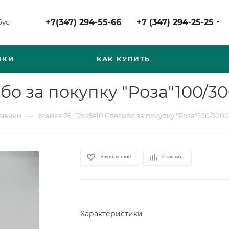
+7(347) 294-55-66
+7 (347) 294-25-25
бус
НКИ
КАК КУПИТЬ
бо за покупку "Роза"100/3
—
-майки
Майка 25+12х45=10 Спасибо за покупку "Роза"100/3000
В избранное
Сравнить
Характеристики