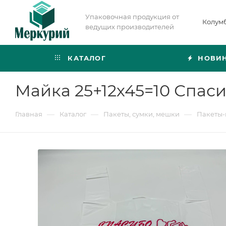
Упаковочная продукция от
Колум
ведущих производителей
КАТАЛОГ
НОВИ
Майка 25+12х45=10 Спаси
—
—
—
Главная
Каталог
Пакеты, сумки, мешки
Пакеты