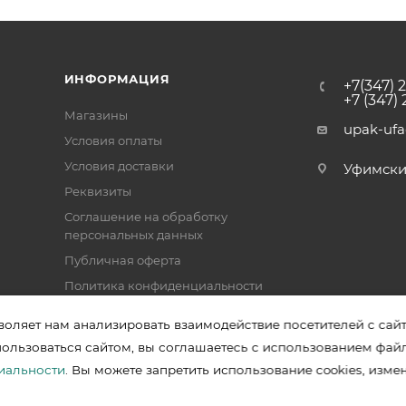
ИНФОРМАЦИЯ
+7(347) 
+7 (347)
Магазины
upak-uf
Условия оплаты
Условия доставки
Уфимский 
Реквизиты
Соглашение на обработку
персональных данных
Публичная оферта
Политика конфиденциальности
воляет нам анализировать взаимодействие посетителей с сай
пользоваться сайтом, вы соглашаетесь с использованием фай
зводителей в Уфе
иальности
. Вы можете запретить использование cookies, изме