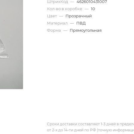
ШтрихКод
—
4626010431007
Кол-во в коробке
—
10
Цвет
—
Прозрачный
Материал
—
ПВД
Форма
—
Прямоугольная
Сроки доставки составляют 1-3 дней в предел
от 2-х до 14-ти дней по РФ (точную информац