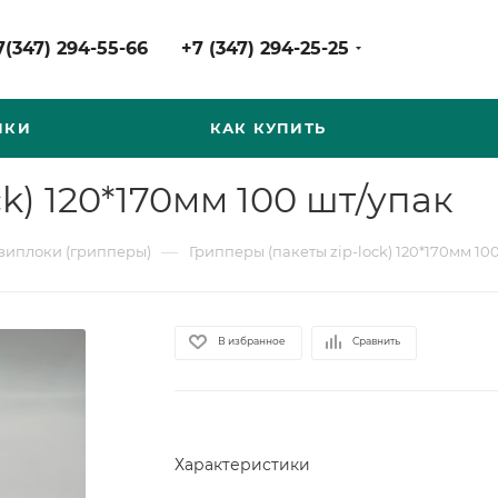
7(347) 294-55-66
+7 (347) 294-25-25
НКИ
КАК КУПИТЬ
k) 120*170мм 100 шт/упак
—
зиплоки (грипперы)
Грипперы (пакеты zip-lock) 120*170мм 10
В избранное
Сравнить
Характеристики