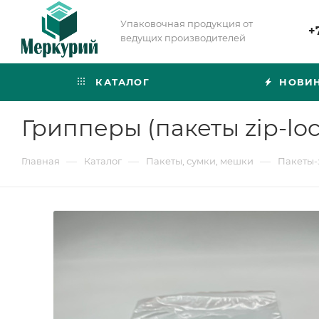
Упаковочная продукция от
+
ведущих производителей
КАТАЛОГ
НОВИ
Грипперы (пакеты zip-loc
—
—
—
Главная
Каталог
Пакеты, сумки, мешки
Пакеты-