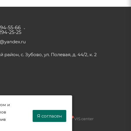
294-55-66
 294-25-25
a@yandex.ru
район, с. Зубово, ул. Полевая, д. 44/2, к. 2
том и
лов
Я согласен
Разработка —
VIS.center
нив