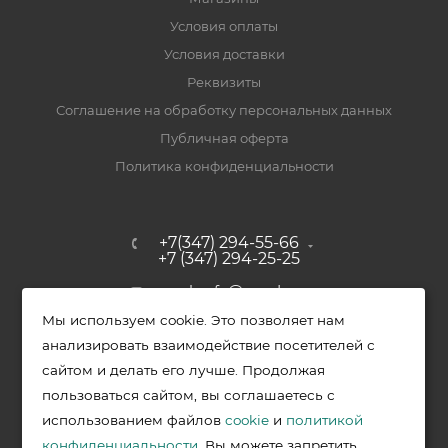
Условия оплаты
Условия доставки
Реквизиты
Соглашение на обработку персональных данных
Публичная оферта
Политика конфиденциальности
+7(347) 294-55-66
+7 (347) 294-25-25
upak-ufa@yandex.ru
Мы используем cookie. Это позволяет нам
Уфимский район, с. Зубово, ул.
анализировать взаимодействие посетителей с
Полевая, д. 44/2, к. 2
сайтом и делать его лучше. Продолжая
пользоваться сайтом, вы соглашаетесь с
использованием файлов
cookie
и
политикой
2026 © Меркурий - упаковочная продукция от ведущих
конфиденциальности
. Вы можете запретить