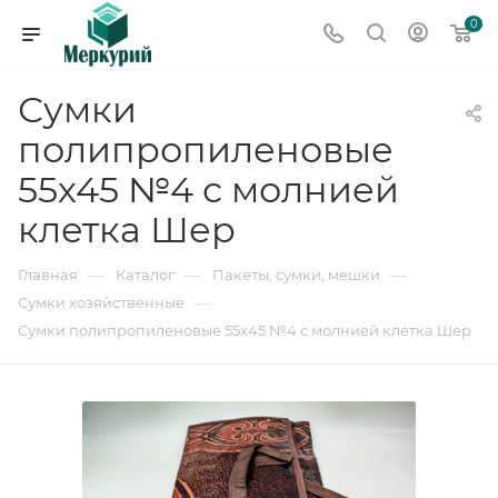
0
Сумки
полипропиленовые
55х45 №4 с молнией
клетка Шер
—
—
—
Главная
Каталог
Пакеты, сумки, мешки
—
Сумки хозяйственные
Сумки полипропиленовые 55х45 №4 с молнией клетка Шер