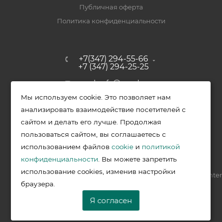
Публичная оферта
Политика конфиденциальности
+7(347) 294-55-66
+7 (347) 294-25-25
upak-ufa@yandex.ru
Мы используем cookie. Это позволяет нам
Уфимский район, с. Зубово, ул.
анализировать взаимодействие посетителей с
Полевая, д. 44/2, к. 2
сайтом и делать его лучше. Продолжая
пользоваться сайтом, вы соглашаетесь с
использованием файлов
cookie
и
политикой
2026 © Меркурий - упаковочная продукция от ведущих
конфиденциальности
. Вы можете запретить
производителей в Уфе
использование cookies, изменив настройки
Разработка —
VIS.center
браузера.
Я согласен