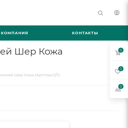
КОМПАНИЯ
КОНТАКТЫ
ией Шер Кожа
0
0
лнией Шер Кожа (Артпласт)/12
0