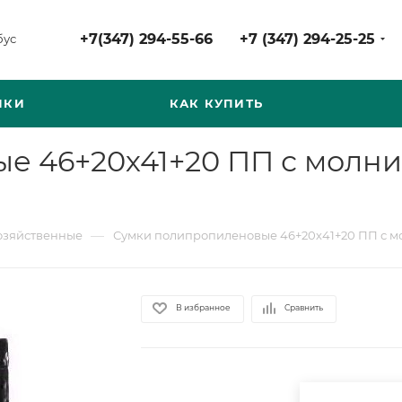
+7(347) 294-55-66
+7 (347) 294-25-25
бус
НКИ
КАК КУПИТЬ
е 46+20х41+20 ПП с молн
—
озяйственные
Сумки полипропиленовые 46+20х41+20 ПП с мо
В избранное
Сравнить