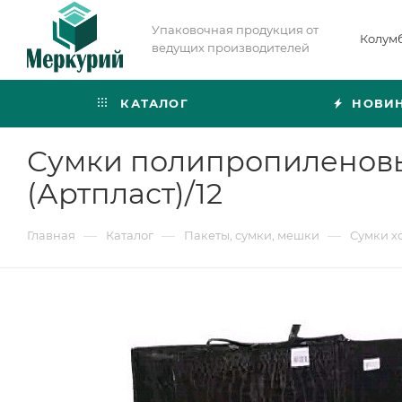
Упаковочная продукция от
Колум
ведущих производителей
КАТАЛОГ
НОВИ
Сумки полипропиленовы
(Артпласт)/12
—
—
—
Главная
Каталог
Пакеты, сумки, мешки
Сумки х