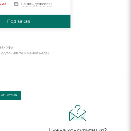
Нашли дешевле?
ичии
Под заказ
еах Уфы
ию уточняйте у менеджера).
вить отзыв
Нужна консультация?