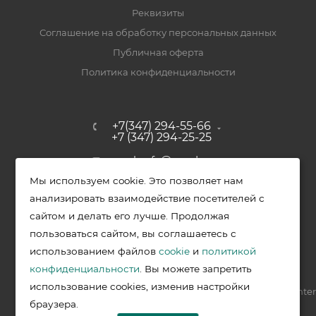
Реквизиты
Соглашение на обработку персональных данных
Публичная оферта
Политика конфиденциальности
+7(347) 294-55-66
+7 (347) 294-25-25
upak-ufa@yandex.ru
Мы используем cookie. Это позволяет нам
Уфимский район, с. Зубово, ул.
анализировать взаимодействие посетителей с
Полевая, д. 44/2, к. 2
сайтом и делать его лучше. Продолжая
пользоваться сайтом, вы соглашаетесь с
использованием файлов
cookie
и
политикой
2026 © Меркурий - упаковочная продукция от ведущих
конфиденциальности
. Вы можете запретить
производителей в Уфе
использование cookies, изменив настройки
Разработка —
VIS.center
браузера.