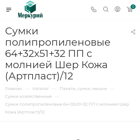
0
Сумки
полипропиленовые
64+32x51+32 ПП с
молнией Шер Кожа
(Артпласт)/12
—
—
—
Главная
Каталог
Пакеты, сумки, мешки
—
Сумки хозяйственные
Сумки полипропиленовые 64+32x51+32 ПП с молнией Шер
Кожа (Артпласт)/12