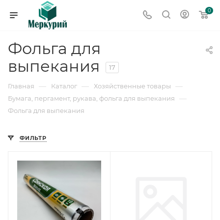
0
Фольга для
выпекания
17
—
—
—
Главная
Каталог
Хозяйственные товары
—
Бумага, пергамент, рукава, фольга для выпекания
Фольга для выпекания
ФИЛЬТР