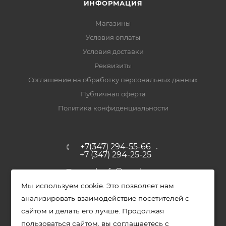
ИНФОРМАЦИЯ
Магазины
Условия оплаты
Условия доставки
Реквизиты
Соглашение на обработку персональных данных
Публичная оферта
Политика конфиденциальности
+7(347) 294-55-66
+7 (347) 294-25-25
upak-ufa@yandex.ru
Мы используем cookie. Это позволяет нам
Уфимский район, с. Зубово, ул.
анализировать взаимодействие посетителей с
Полевая, д. 44/2, к. 2
сайтом и делать его лучше. Продолжая
пользоваться сайтом, вы соглашаетесь с