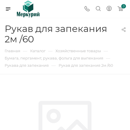
0
Рукав для запекания
2м /60
—
—
—
Главная
Каталог
Хозяйственные товары
—
Бумага, пергамент, рукава, фольга для выпекания
—
Рукава для запекания
Рукав для запекания 2м /60