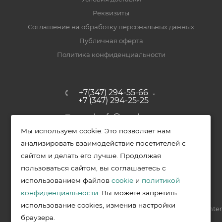
Реквизиты
Соглашение на обработку персональных данных
Публичная оферта
Политика конфиденциальности
+7(347) 294-55-66
+7 (347) 294-25-25
upak-ufa@yandex.ru
Мы используем cookie. Это позволяет нам
Уфимский район, с. Зубово, ул.
анализировать взаимодействие посетителей с
Полевая, д. 44/2, к. 2
сайтом и делать его лучше. Продолжая
пользоваться сайтом, вы соглашаетесь с
использованием файлов
cookie
и
политикой
2026 © Меркурий - упаковочная продукция от ведущих
конфиденциальности
. Вы можете запретить
производителей в Уфе
использование cookies, изменив настройки
Разработка —
VIS.center
браузера.