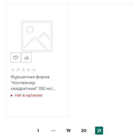
Фуршетная форма
"Контейнер
квадратный" 350 мл;
цвет: прозрач.13шт/упак.
Нет в наличии
156шт/кор. арт.5090П
1
19
20
21