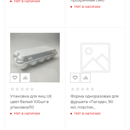
прозрачные /340
Нет в наличии
Нет в наличии
Упаковка для яиц UE
Форма одноразовая для
цвет белый 100шт в
фуршета «Пагода», 90
упаковке/10
мл, пластик,
прозрачная/500
Нет в наличии
Нет в наличии