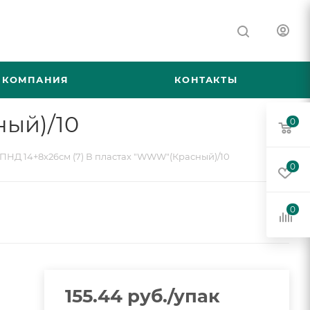
КОМПАНИЯ
КОНТАКТЫ
ный)/10
0
ПНД 14+8х26см (7) В пластах "WWW"(Красный)/10
0
0
155.44
руб.
/упак