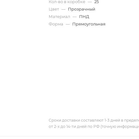
Кол-во в коробке
—
25
Цвет
—
Прозрачный
Материал
—
ПНД
Форма
—
Прямоугольная
Сроки доставки составляют 1-3 дней в предел
от 2-х до 14-ти дней по РФ (точную информац