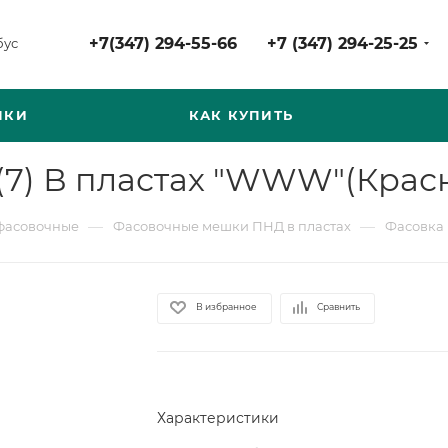
+7(347) 294-55-66
+7 (347) 294-25-25
бус
НКИ
КАК КУПИТЬ
(7) В пластах "WWW"(Крас
—
—
фасовочные
Фасовочные мешки ПНД в пластах
Фасовка 
В избранное
Сравнить
Характеристики