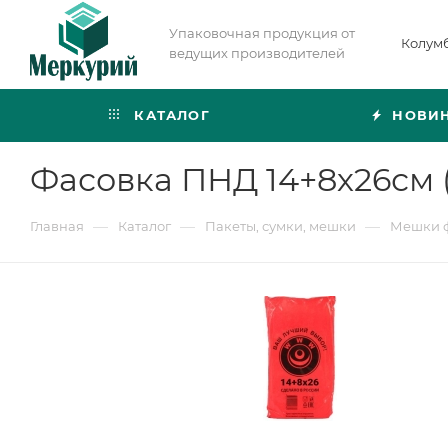
Упаковочная продукция от
Колум
ведущих производителей
КАТАЛОГ
НОВИ
Фасовка ПНД 14+8х26см 
—
—
—
Главная
Каталог
Пакеты, сумки, мешки
Мешки 