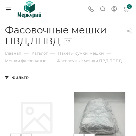
0
Фасовочные мешки
ПВД,ЛПВД
17
—
—
—
Главная
Каталог
Пакеты, сумки, мешки
—
Мешки фасовочные
Фасовочные мешки ПВД,ЛПВД
ФИЛЬТР