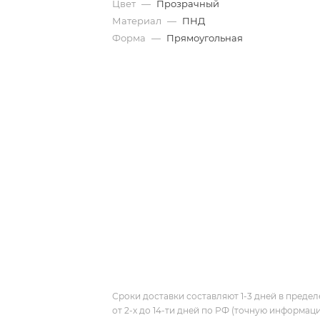
Цвет
—
Прозрачный
Материал
—
ПНД
Форма
—
Прямоугольная
Сроки доставки составляют 1-3 дней в предел
от 2-х до 14-ти дней по РФ (точную информац