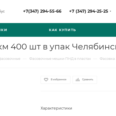
+7(347) 294-55-66
+7 (347) 294-25-25
бус
НКИ
КАК КУПИТЬ
м 400 шт в упак Челябинс
—
—
фасовочные
Фасовочные мешки ПНД в пластах
Фасовка 
В избранное
Сравнить
Характеристики