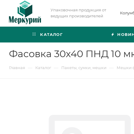
Упаковочная продукция от
Колум
ведущих производителей
КАТАЛОГ
НОВИ
Фасовка 30х40 ПНД 10 мк
—
—
—
Главная
Каталог
Пакеты, сумки, мешки
Мешки 