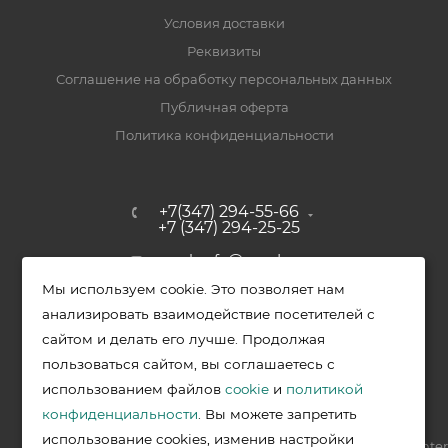
Условия доставки
Реквизиты
Соглашение на обработку персональных данных
Публичная оферта
Политика конфиденциальности
+7(347) 294-55-66
+7 (347) 294-25-25
upak-ufa@yandex.ru
Мы используем cookie. Это позволяет нам
Уфимский район, с. Зубово, ул.
анализировать взаимодействие посетителей с
Полевая, д. 44/2, к. 2
сайтом и делать его лучше. Продолжая
пользоваться сайтом, вы соглашаетесь с
использованием файлов
cookie
и
политикой
2026 © Меркурий - упаковочная продукция от ведущих
конфиденциальности
. Вы можете запретить
производителей в Уфе
использование cookies, изменив настройки
Разработка —
VIS.center