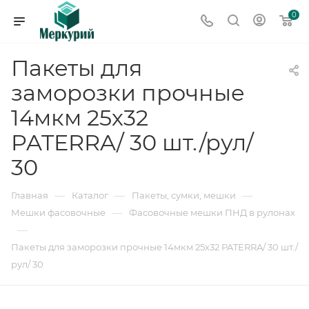
0
Пакеты для
заморозки прочные
14мкм 25х32
PATERRA/ 30 шт./рул/
30
—
—
—
Главная
Каталог
Пакеты, сумки, мешки
—
Мешки фасовочные
Фасовочные мешки ПНД в рулонах
—
Пакеты для заморозки прочные 14мкм 25х32 PATERRA/ 30 шт./
рул/ 30