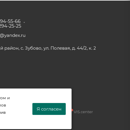
294-55-66
 294-25-25
a@yandex.ru
район, с. Зубово, ул. Полевая, д. 44/2, к. 2
том и
лов
Я согласен
Разработка —
VIS.center
нив