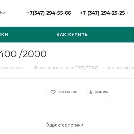
+7(347) 294-55-66
+7 (347) 294-25-25
бус
НКИ
КАК КУПИТЬ
400 /2000
—
—
фасовочные
Фасовочные мешки ПВД,ЛПВД
Мешок вклад
В избранное
Сравнить
Характеристики