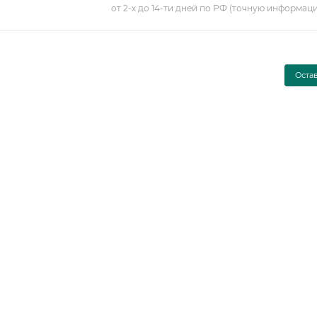
от 2-х до 14-ти дней по РФ (точную информац
Оста