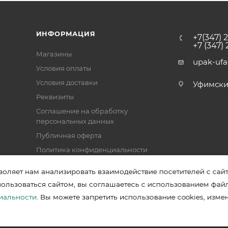
ИНФОРМАЦИЯ
+7(347) 
+7 (347)
Магазины
upak-uf
Условия оплаты
Условия доставки
Уфимский 
Реквизиты
Соглашение на обработку
персональных данных
Публичная оферта
Политика конфиденциальности
воляет нам анализировать взаимодействие посетителей с сай
пользоваться сайтом, вы соглашаетесь с использованием фай
зводителей в Уфе
иальности
. Вы можете запретить использование cookies, изме